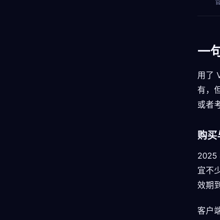
一
用了 
有，
或者
购买
202
宜不
效期到 
客户