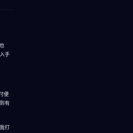
点也
入手
月付便
到有
我打