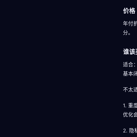
价格
年付
分。
谁该
适合：
基本
不太
1.
优化
2.