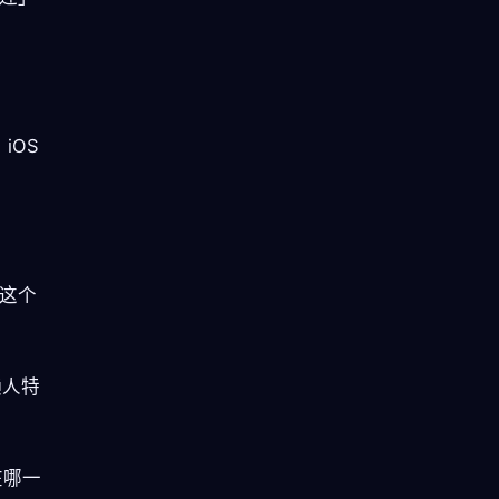
iOS
。这个
懒人特
在哪一