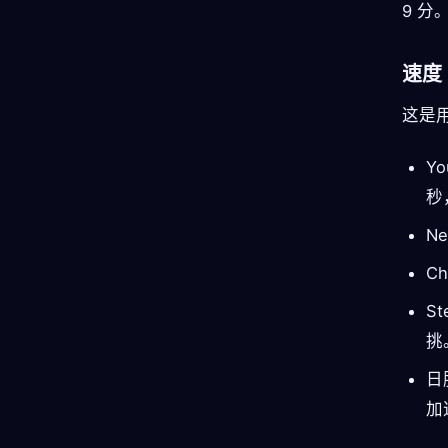
9 分
速度
这是
Y
秒
N
C
S
挑
日
加