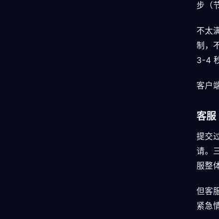
步（
不太满
制，不
3-4 
客户端
客服
提交过
请。
服整
但客
紧急情