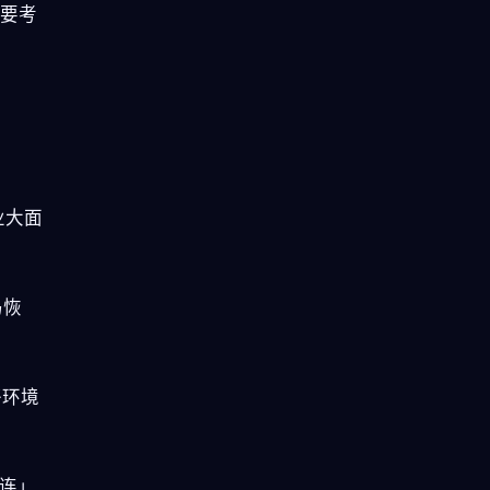
需要考
业大面
马恢
络环境
连」