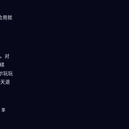
。
合用就
。对
续
偶尔玩玩
 天退
，享