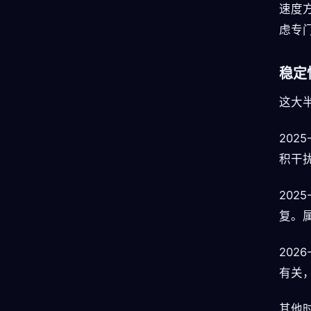
速度
虑专
稳定
这大
202
积干扰
202
复。
202
有关
其他