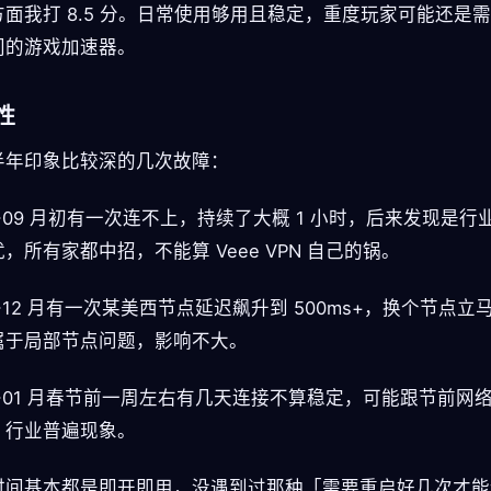
方面我打 8.5 分。日常使用够用且稳定，重度玩家可能还是
门的游戏加速器。
性
半年印象比较深的几次故障：
5-09 月初有一次连不上，持续了大概 1 小时，后来发现是行
，所有家都中招，不能算 Veee VPN 自己的锅。
5-12 月有一次某美西节点延迟飙升到 500ms+，换个节点立
属于局部节点问题，影响不大。
6-01 月春节前一周左右有几天连接不算稳定，可能跟节前网
，行业普遍现象。
时间基本都是即开即用，没遇到过那种「需要重启好几次才能