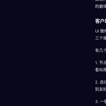
的窘境
客户
UI 
三个
有几
1.
看似简
2.
别友
3.