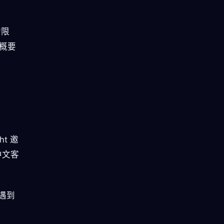
的限
大概要
t 邀
中文客
遇到